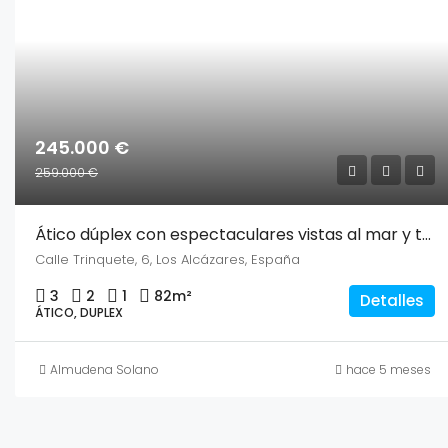
245.000 €
259.000 €
Ático dúplex con espectaculares vistas al mar y terrazas – Urbanización Nueva Ribera, acceso directo a la playa
Calle Trinquete, 6, Los Alcázares, España
3
2
1
82
m²
Detalles
ÁTICO, DUPLEX
Almudena Solano
hace 5 meses