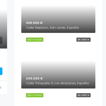
205.000 €
Calle Neptuno, San Javier, España
DESTACADO
EN VENTA
245.000 €
Calle Trinquete, 6, Los Alcázares, España
s
DESTACADO
EN VENTA