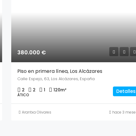
380.000 €
Piso en primera línea, Los Alcázares
Calle Espejo, 63, Los Alcázares, España
2
2
1
120
m²
Detalles
ÁTICO
Arantxa Olivares
hace 3 mese