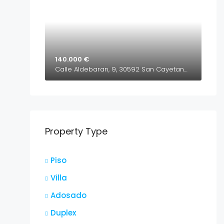
140.000 €
Calle Aldebaran, 9, 30592 San Cayetano, Murcia, España
Property Type
Piso
Villa
Adosado
Duplex