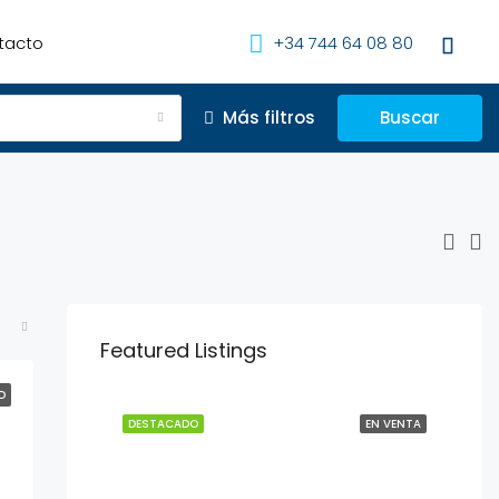
tacto
+34 744 64 08 80
Más filtros
Buscar
Featured Listings
D
DESTACADO
EN VENTA