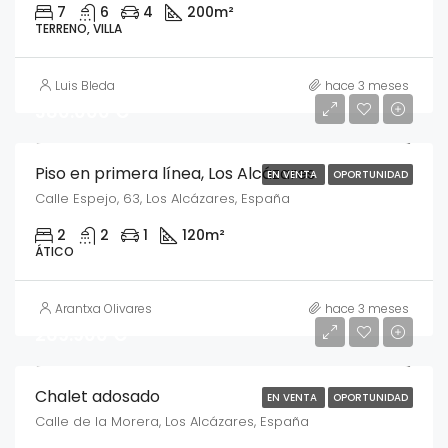
7
6
4
200
m²
TERRENO, VILLA
Luis Bleda
hace 3 meses
380.000 €
Piso en primera línea, Los Alcázares
EN VENTA
OPORTUNIDAD
Calle Espejo, 63, Los Alcázares, España
2
2
1
120
m²
ÁTICO
Arantxa Olivares
hace 3 meses
269.900 €
Chalet adosado
EN VENTA
OPORTUNIDAD
Calle de la Morera, Los Alcázares, España