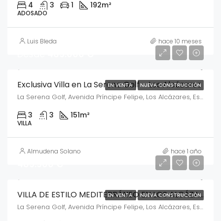
4
3
1
192
m²
ADOSADO
Luis Bleda
hace 10 meses
Desde
469.000 €
Exclusiva Villa en La Serena Golf – Los Alcázares
EN VENTA
NUEVA CONSTRUCCIÓN
La Serena Golf, Avenida Príncipe Felipe, Los Alcázares, España
3
3
151
m²
VILLA
Almudena Solano
hace 1 año
489.900 €
VILLA DE ESTILO MEDITERRÁNEO EN LOS ALCÁZARES – TU REFUGIO JUNTO AL MAR
EN VENTA
NUEVA CONSTRUCCIÓN
La Serena Golf, Avenida Príncipe Felipe, Los Alcázares, España