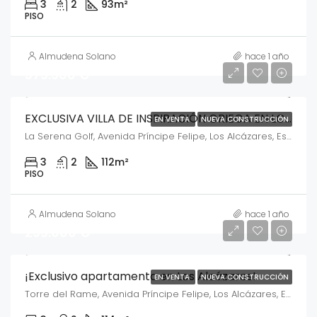
3
2
93
m²
PISO
Almudena Solano
hace 1 año
379.900 €
EXCLUSIVA VILLA DE INSPIRACIÓN GRIEGA EN LOS ALCÁZARES
EN VENTA
NUEVA CONSTRUCCIÓN
La Serena Golf, Avenida Príncipe Felipe, Los Alcázares, España
3
2
112
m²
PISO
Almudena Solano
hace 1 año
299.000 €
¡Exclusivo apartamento en Los Alcázares!
EN VENTA
NUEVA CONSTRUCCIÓN
Torre del Rame, Avenida Príncipe Felipe, Los Alcázares, España