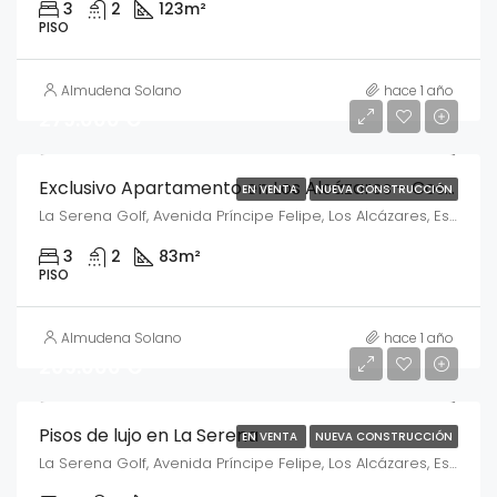
3
2
123
m²
PISO
Almudena Solano
hace 1 año
279.000 €
Exclusivo Apartamento en Los Alcázares – Costa Cálida
EN VENTA
NUEVA CONSTRUCCIÓN
La Serena Golf, Avenida Príncipe Felipe, Los Alcázares, España
3
2
83
m²
PISO
Almudena Solano
hace 1 año
209.000 €
Pisos de lujo en La Serena
EN VENTA
NUEVA CONSTRUCCIÓN
La Serena Golf, Avenida Príncipe Felipe, Los Alcázares, España