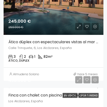
245.000 €
259.000 €
Ático dúplex con espectaculares vistas al mar y terrazas – Urbanización Nueva Ribera, acceso directo a la playa
Calle Trinquete, 6, Los Alcázares, España
3
2
1
82
m²
ÁTICO, DUPLEX
Almudena Solano
hace 5 meses
498.000 €
Finca con chalet con piscina independiente
EN VENTA
OPORTUNIDAD
Los Alcázares, España