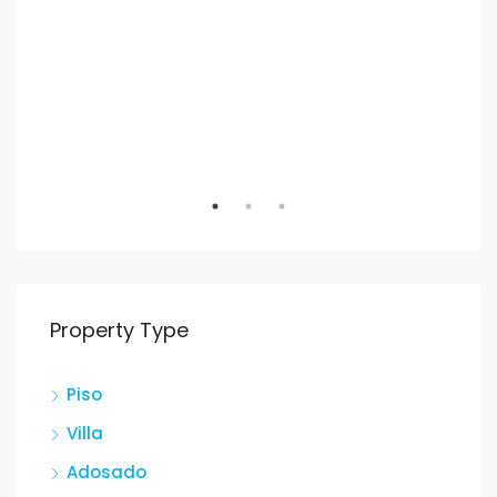
245
Calle Aldebaran, 9, 30592 San Cayetano, Murcia, España
Cal
Property Type
Piso
Villa
Adosado