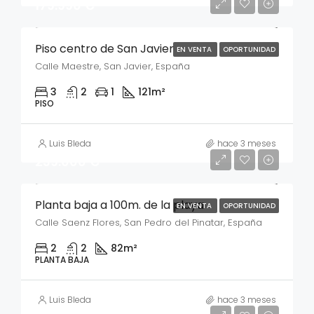
179.990 €
Piso centro de San Javier
EN VENTA
OPORTUNIDAD
Calle Maestre, San Javier, España
3
2
1
121
m²
PISO
Luis Bleda
hace 3 meses
239.000 €
Planta baja a 100m. de la playa
EN VENTA
OPORTUNIDAD
Calle Saenz Flores, San Pedro del Pinatar, España
2
2
82
m²
PLANTA BAJA
Luis Bleda
hace 3 meses