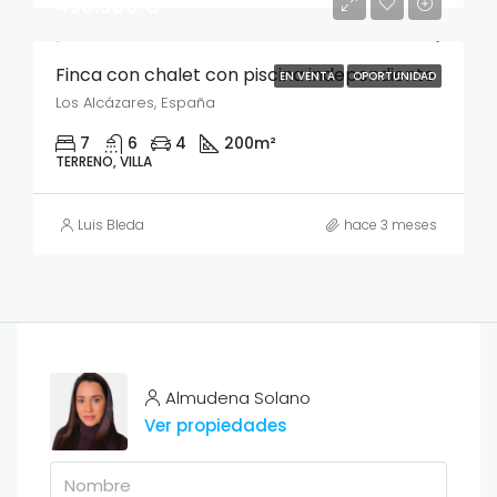
498.000 €
Finca con chalet con piscina independiente
EN VENTA
OPORTUNIDAD
Los Alcázares, España
7
6
4
200
m²
TERRENO, VILLA
Luis Bleda
hace 3 meses
Almudena Solano
Ver propiedades