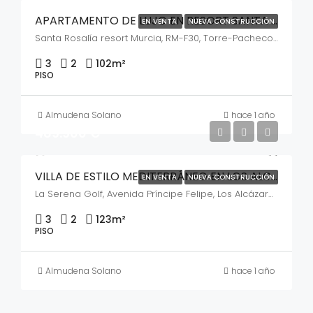
APARTAMENTO DE LUJO EN RESORT SANTA ROSALÍA – TORRE PACHECO
EN VENTA
NUEVA CONSTRUCCIÓN
Santa Rosalía resort Murcia, RM-F30, Torre-Pacheco, España
3
2
102
m²
PISO
Almudena Solano
hace 1 año
489.900 €
VILLA DE ESTILO MEDITERRÁNEO EN LOS ALCÁZARES – TU REFUGIO JUNTO AL MAR
EN VENTA
NUEVA CONSTRUCCIÓN
La Serena Golf, Avenida Príncipe Felipe, Los Alcázares, España
3
2
123
m²
PISO
Almudena Solano
hace 1 año