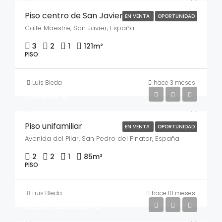
Piso centro de San Javier
EN VENTA
OPORTUNIDAD
Calle Maestre, San Javier, España
3
2
1
121
m²
PISO
Luis Bleda
hace 3 meses
158.000 €
Piso unifamiliar
EN VENTA
OPORTUNIDAD
Avenida del Pilar, San Pedro del Pinatar, España
2
2
1
85
m²
PISO
Luis Bleda
hace 10 meses
Desde
283.900 €