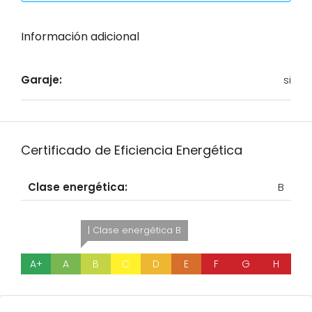
Información adicional
Garaje:
si
Certificado de Eficiencia Energética
Clase energética:
B
| Clase energética B
A+
A
B
C
D
E
F
G
H