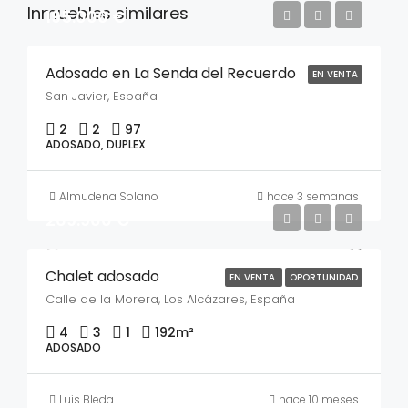
Inmuebles similares
195.000 €
Adosado en La Senda del Recuerdo
EN VENTA
San Javier, España
2
2
97
ADOSADO, DUPLEX
Almudena Solano
hace 3 semanas
269.900 €
Chalet adosado
EN VENTA
OPORTUNIDAD
Calle de la Morera, Los Alcázares, España
4
3
1
192
m²
ADOSADO
Luis Bleda
hace 10 meses